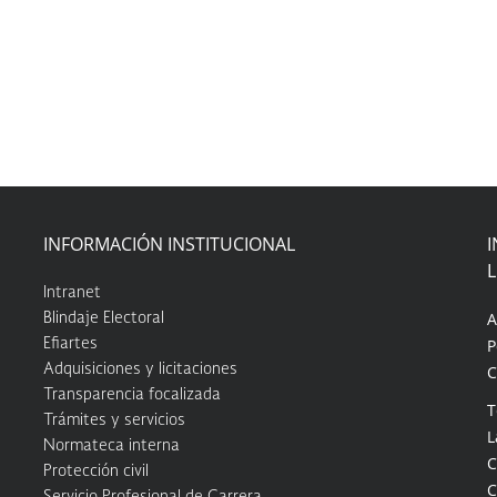
INFORMACIÓN INSTITUCIONAL
I
Intranet
A
Blindaje Electoral
P
Efiartes
Adquisiciones y licitaciones
C
Transparencia focalizada
T
Trámites y servicios
L
Normateca interna
C
Protección civil
C
Servicio Profesional de Carrera