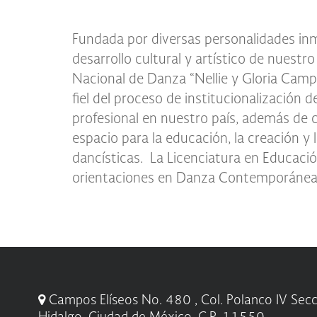
Fundada por diversas personalidades inm
o Danza Folclórica, tiene como objetivo pro
desarrollo cultural y artístico de nuestro 
conocimientos dancísticos, psicopedagógic
Nacional de Danza “Nellie y Gloria Camp
de investigación propios de la orientaci
fiel del proceso de institucionalización d
el desempeño de actividades profesionales y 
profesional en nuestro país, además de c
estructura educativa flexible, innovador
espacio para la educación, la creación y
facilite la inserción al campo laboral r
dancísticas. La Licenciatura en Educaci
orientaciones en Danza Contemporánea
Campos Elíseos No. 480 , Col. Polanco IV Secci