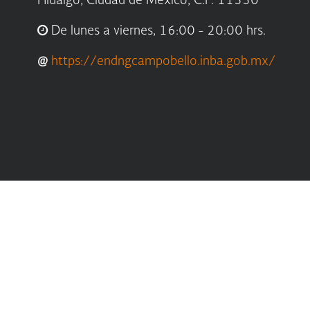
Hidalgo, Ciudad de México, C.P. 11550
De lunes a viernes, 16:00 - 20:00 hrs.
@
https://endngcampobello.inba.gob.mx/