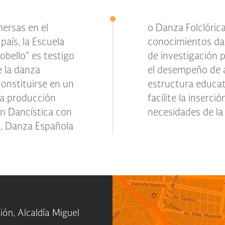
ersas en el
porcionar los
país, la Escuela
os, artísticos y
obello” es testigo
ón dancística para
e la danza
ofrecer una
onstituirse en un
a y de calidad que
 la producción
esolviendo las
ón Dancística con
necesidades de la
, Danza Española
ón, Alcaldía Miguel