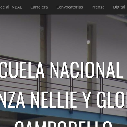
ce al INBAL
Cartelera
Convocatorias
Prensa
Digital
CUELA NACIONAL
NZA NELLIE Y GLO