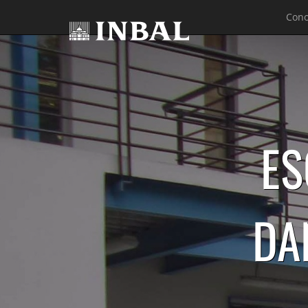
Cono
ES
DA