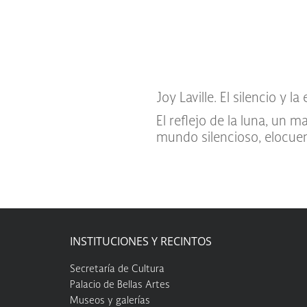
Joy Laville. El silencio y l
El reflejo de la luna, un 
mundo silencioso, elocuen
INSTITUCIONES Y RECINTOS
Secretaría de Cultura
Palacio de Bellas Artes
Museos y galerías