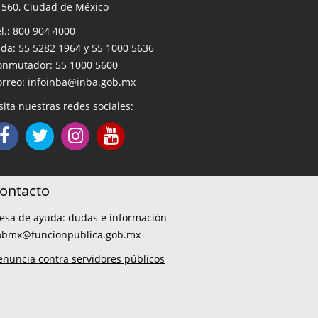
1560, Ciudad de México
l.: 800 904 4000
da: 55 5282 1964 y 55 1000 5636
onmutador: 55 1000 5600
orreo: infoinba@inba.gob.mx
sita nuestras redes sociales:
ontacto
esa de ayuda: dudas e información
obmx@funcionpublica.gob.mx
enuncia contra servidores públicos