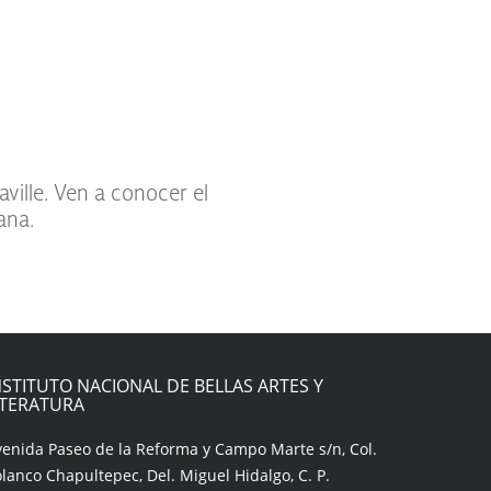
aville. Ven a conocer el
ana.
NSTITUTO NACIONAL DE BELLAS ARTES Y
ITERATURA
venida Paseo de la Reforma y Campo Marte s/n, Col.
lanco Chapultepec, Del. Miguel Hidalgo, C. P.