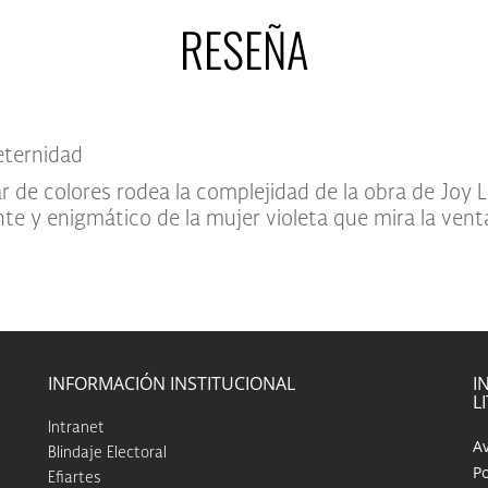
RESEÑA
a eternidad
mar de colores rodea la complejidad de la obra de Joy L
te y enigmático de la mujer violeta que mira la vent
INFORMACIÓN INSTITUCIONAL
I
L
Intranet
A
Blindaje Electoral
Po
Efiartes