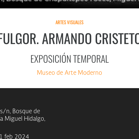
ARTES VISUALES
FULGOR. ARMANDO CRISTET
EXPOSICIÓN TEMPORAL
Museo de Arte Moderno
 s/n, Bosque de
ía Miguel Hidalgo,
11 feb 2024