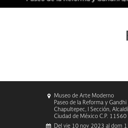
Museo de Arte Moderno
Paseo de la Reforma y Gandhi
Chapultepec, I Sección, Alcald
Ciudad de México C.P. 11560
Del vie 10 nov 2023 al dom 