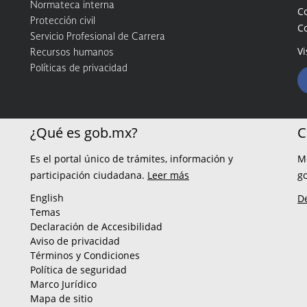
Normateca interna
C
Protección civil
C
Servicio Profesional de Carrera
Vi
Recursos humanos
Políticas de privacidad
¿Qué es gob.mx?
C
Es el portal único de trámites, información y
M
participación ciudadana.
Leer más
g
English
D
Temas
Declaración de Accesibilidad
Aviso de privacidad
Términos y Condiciones
Política de seguridad
Marco Jurídico
Mapa de sitio