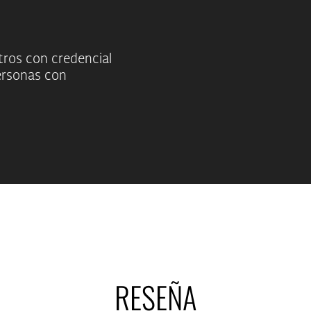
tros con credencial
ersonas con
RESEÑA