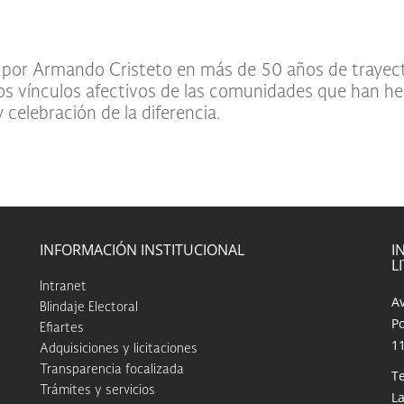
por Armando Cristeto en más de 50 años de trayect
 los vínculos afectivos de las comunidades que han he
 y celebración de la diferencia.
INFORMACIÓN INSTITUCIONAL
I
L
Intranet
A
Blindaje Electoral
Po
Efiartes
1
Adquisiciones y licitaciones
Transparencia focalizada
Te
Trámites y servicios
La