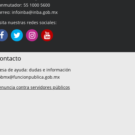
onmutador: 55 1000 5600
orreo: infoinba@inba.gob.mx
sita nuestras redes sociales:
ontacto
esa de ayuda: dudas e información
obmx@funcionpublica.gob.mx
enuncia contra servidores públicos