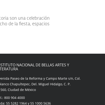
oria son una celebración
cho de la fiesta, espacios
NSTITUTO NACIONAL DE BELLAS ARTES Y
ITERATURA
venida Paseo de la Reforma y Campo Marte s/n, Col.
lanco Chapultepec, Del. Miguel Hidalgo, C. P.
1560, Ciudad de México
l.: 800 904 4000
da: 55 5282 1964 y 55 1000 5636