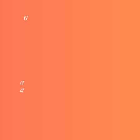
ler 6’
llo
’
g
4’
ro