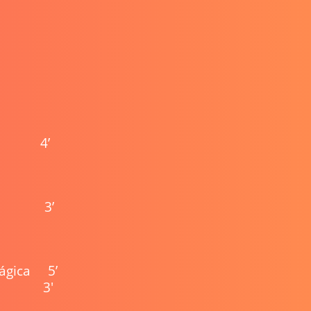
me 4’
rgel 3’
mágica 5’
ro 3'