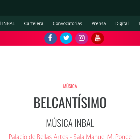
l INBAL
Cartelera
Convocatorias
Prensa
Digital
MÚSICA
BELCANTÍSIMO
MÚSICA INBAL
Palacio de Bellas Artes - Sala Manuel M. Ponce