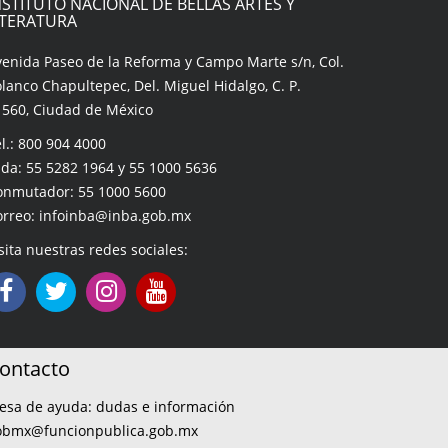
NSTITUTO NACIONAL DE BELLAS ARTES Y
ITERATURA
venida Paseo de la Reforma y Campo Marte s/n, Col.
lanco Chapultepec, Del. Miguel Hidalgo, C. P.
1560, Ciudad de México
l.: 800 904 4000
da: 55 5282 1964 y 55 1000 5636
onmutador: 55 1000 5600
orreo: infoinba@inba.gob.mx
sita nuestras redes sociales:
ontacto
esa de ayuda: dudas e información
obmx@funcionpublica.gob.mx