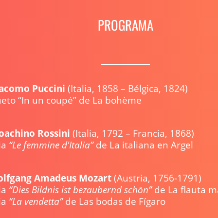
PROGRAMA
acomo Puccini
(Italia, 1858 – Bélgica, 1824)
ueto “In un coupé” de La bohè
oachino Rossini
(Italia, 1792 – Francia, 1868)
ia
“Le femmine d'Italia”
de La italiana en A
lfgang Amadeus Mozart
(Austria, 1756-1791)
ia
“Dies Bildnis ist bezaubernd schön”
de La flauta 
ia
“La vendetta”
de Las bodas de Fíga