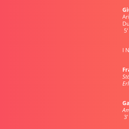
Gi
Ar
D
5’
I 
Fr
St
Ga
3'