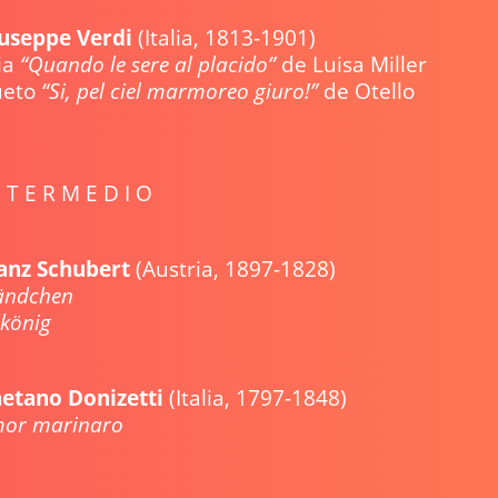
useppe Verdi
(Italia, 1813-1901)
ia
“Quando le sere al placido”
de Luisa Mil
ueto
“Si, pel ciel marmoreo giuro!”
de Ote
N T E R M E D I O
anz Schubert
(Austria, 1897-1828)
ändchen
4
Erlköni
etano Donizetti
(Italia, 1797-1848)
Amor marina