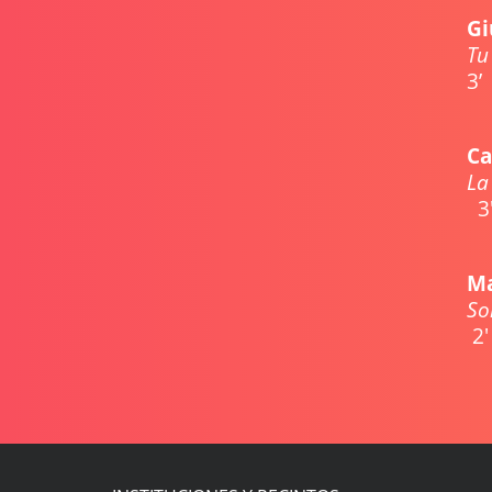
Gi
Tu 
3’
Ca
3
Ma
So
2'