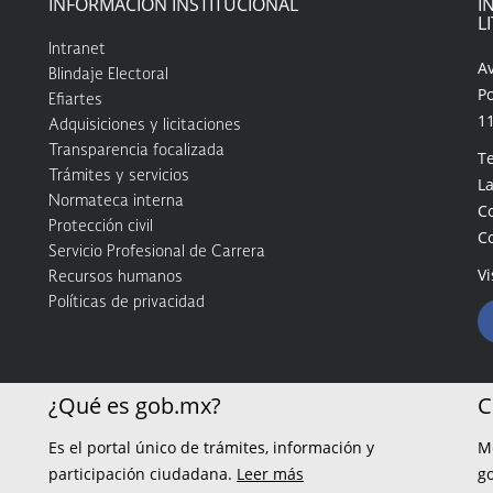
INFORMACIÓN INSTITUCIONAL
I
L
Intranet
A
Blindaje Electoral
Po
Efiartes
1
Adquisiciones y licitaciones
Transparencia focalizada
Te
Trámites y servicios
La
Normateca interna
C
Protección civil
C
Servicio Profesional de Carrera
Vi
Recursos humanos
Políticas de privacidad
¿Qué es gob.mx?
C
Es el portal único de trámites, información y
M
participación ciudadana.
Leer más
g