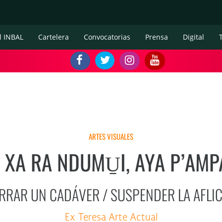
l INBAL
Cartelera
Convocatorias
Prensa
Digital
ARTES VISUALES
I XA RA NDUMU̱I, AYA P’AMP
RRAR UN CADÁVER / SUSPENDER LA AFLI
Ex Teresa Arte Actual