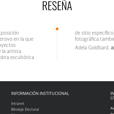
RESEÑA
posición
les artesanales, y obra
ersivo en la que
fotográfica tambié
royectos
Adela Goldbard,
a
la artista
bra escultórica
INFORMACIÓN INSTITUCIONAL
I
L
Intranet
A
Blindaje Electoral