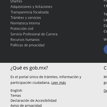
Po
Efiartes
1
Adquisiciones y licitaciones
Transparencia focalizada
Te
Trámites y servicios
La
Normateca interna
C
Protección civil
C
Servicio Profesional de Carrera
Vi
Recursos humanos
Políticas de privacidad
¿Qué es gob.mx?
C
Es el portal único de trámites, información y
M
participación ciudadana.
Leer más
g
English
D
Temas
Declaración de Accesibilidad
Aviso de privacidad