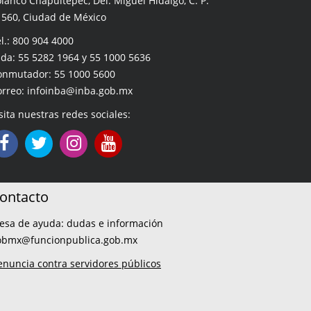
lanco Chapultepec, Del. Miguel Hidalgo, C. P.
1560, Ciudad de México
l.: 800 904 4000
da: 55 5282 1964 y 55 1000 5636
onmutador: 55 1000 5600
orreo: infoinba@inba.gob.mx
sita nuestras redes sociales:
ontacto
esa de ayuda: dudas e información
obmx@funcionpublica.gob.mx
enuncia contra servidores públicos