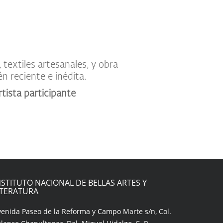
n reciente e inédita.
rtista participante
NSTITUTO NACIONAL DE BELLAS ARTES Y
ITERATURA
venida Paseo de la Reforma y Campo Marte s/n, Col.