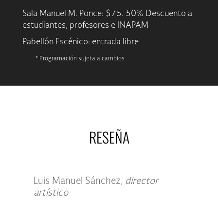
Sala Manuel M. Ponce: $75. 50% Descuento a
estudiantes, profesores e INAPAM
Pabellón Escénico: entrada libre
* Programación sujeta a cambios
RESEÑA
Luis Manuel Sánchez,
director
artístico