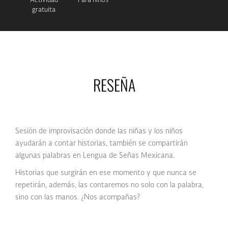
Actividad
Para niños
gratuita
RESEÑA
Sesión de improvisación donde las niñas y los niños
ayudarán a contar historias, también se compartirán
algunas palabras en Lengua de Señas Mexicana.
Historias que surgirán en ese momento y que nunca se
repetirán, además, las contaremos no solo con la palabra,
sino con las manos. ¿Nos acompañas?