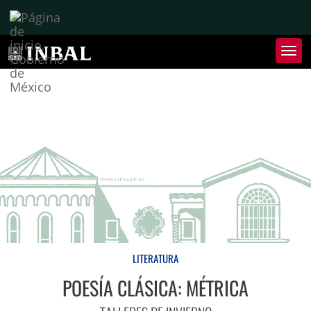
Inter
de
Nave
Inte
de
Nave
LITERATURA
POESÍA CLÁSICA: MÉTRICA