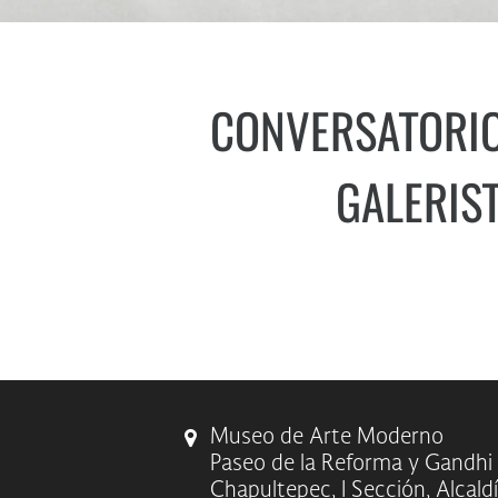
CONVERSATORIO
GALERIS
Museo de Arte Moderno
Paseo de la Reforma y Gandhi
Chapultepec, I Sección, Alcald