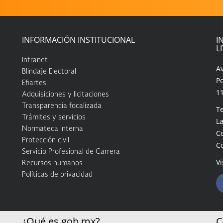
INFORMACIÓN INSTITUCIONAL
I
L
Intranet
A
Blindaje Electoral
Po
Efiartes
1
Adquisiciones y licitaciones
Transparencia focalizada
Te
Trámites y servicios
La
Normateca interna
C
Protección civil
C
Servicio Profesional de Carrera
Vi
Recursos humanos
Políticas de privacidad
¿Qué es gob.mx?
C