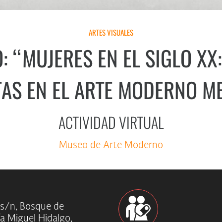
ARTES VISUALES
: “MUJERES EN EL SIGLO XX
TAS EN EL ARTE MODERNO M
ACTIVIDAD VIRTUAL
Museo de Arte Moderno
 s/n, Bosque de
ía Miguel Hidalgo,