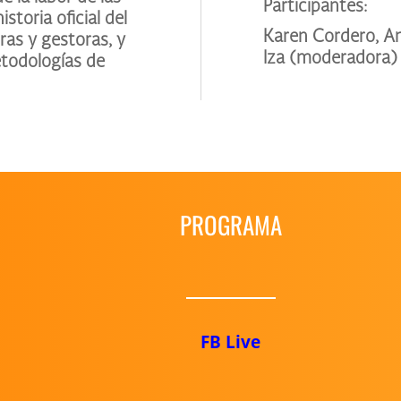
Participantes:
storia oficial del
Karen Cordero, An
as y gestoras, y
Iza (moderadora)
etodologías de
PROGRAMA
FB Live