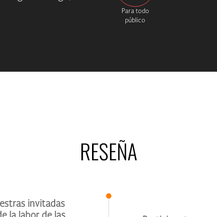
Para todo
público
RESEÑA
estras invitadas
e la labor de las