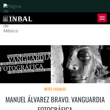
Inter
de
Nave
Inte
de
Nave
ARTES VISUALES
MANUEL ÁLVAREZ BRAVO. VANGUARDIA
FOTOGRÁFICA