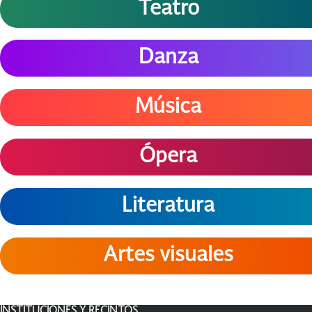
Teatro
Danza
Música
Ópera
Literatura
Artes visuales
INSTITUCIONES Y RECINTOS