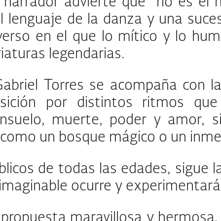
el narrador advierte que “no es e
el lenguaje de la danza y una suce
verso en el que lo mítico y lo hu
iaturas legendarias.
abriel Torres se acompaña con la 
sición por distintos ritmos q
onsuelo, muerte, poder y amor, 
como un bosque mágico o un inmen
blicos de todas las edades, sigue la
inimaginable ocurre y experimentará 
 propuesta maravillosa y hermosa, 