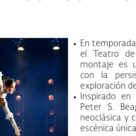
En temporada
el Teatro de
montaje es u
con la persi
exploración d
Inspirado en
Peter S. Bea
neoclásica y 
escénica únic