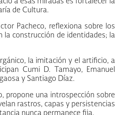
io a esas miradas es fortalecer la
aría de Cultura.
tor Pacheco, reflexiona sobre los
 la construcción de identidades; la
nico, la imitación y el artificio, a
rticipan Cumi D. Tamayo, Emanuel
agaosa y Santiago Díaz.
llo, propone una introspección sobr
velan rastros, capas y persistencias
stancia nunca permanece fija.