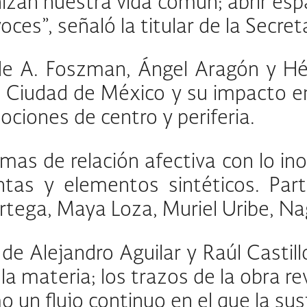
an nuestra vida común; abrir espac
voces”, señaló la titular de la Secret
de A. Foszman, Ángel Aragón y Héc
la Ciudad de México y su impacto en
nociones de centro y periferia.
s de relación afectiva con lo inorgá
antas y elementos sintéticos. Pa
Ortega, Maya Loza, Muriel Uribe, N
, de Alejandro Aguilar y Raúl Casti
a materia; los trazos de la obra re
o un flujo continuo en el que la su