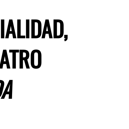
IALIDAD,
UATRO
DA