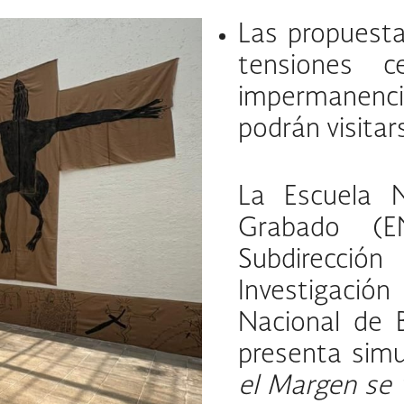
Las propuesta
tensiones ce
impermanencia
podrán visita
La Escuela N
Grabado (E
Subdirecci
Investigación
Nacional de B
presenta sim
el Margen se 