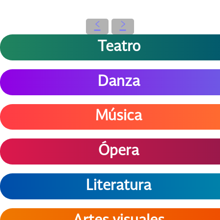
‹
›
Teatro
Danza
Música
Ópera
Literatura