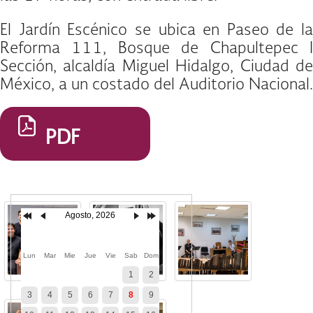
El Jardín Escénico se ubica en Paseo de la
Reforma 111, Bosque de Chapultepec I
Sección, alcaldía Miguel Hidalgo, Ciudad de
México, a un costado del Auditorio Nacional.
PDF
Agosto, 2026
Lun
Mar
Mie
Jue
Vie
Sab
Dom
1
2
3
4
5
6
7
8
9