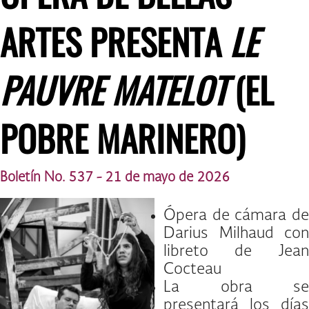
ARTES PRESENTA
LE
PAUVRE MATELOT
(EL
POBRE MARINERO)
Boletín No. 537 - 21 de mayo de 2026
Ópera de cámara de
Darius Milhaud con
libreto de Jean
Cocteau
La obra se
presentará los días