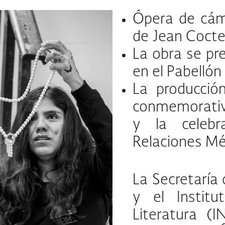
Ópera de cáma
de Jean Coct
La obra se pr
en el Pabellón
La producció
conmemorativa
y la celebr
Relaciones Mé
La Secretaría
y el Instit
Literatura (