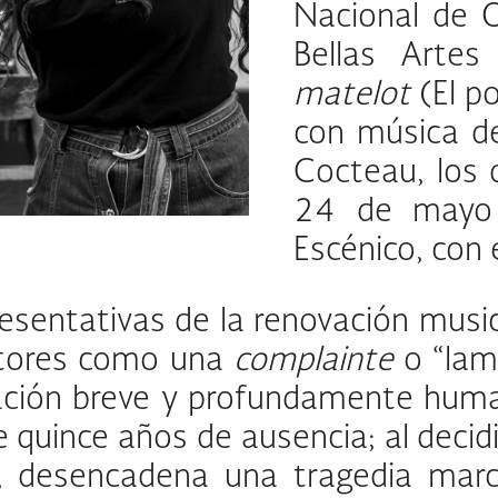
Nacional de Ó
Bellas Arte
matelot
(El p
con música de
Cocteau, los 
24 de mayo 
Escénico, con 
esentativas de la renovación music
utores como una
complainte
o “lam
ción breve y profundamente humana
quince años de ausencia; al decidi
, desencadena una tragedia marca