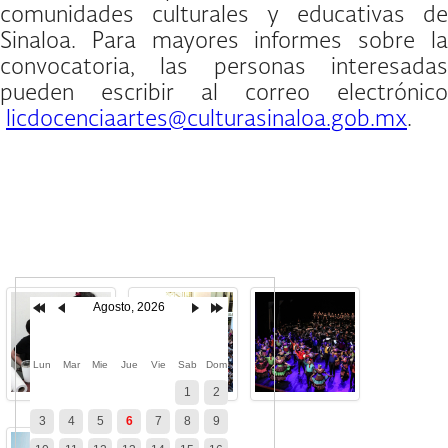
comunidades culturales y educativas de
Sinaloa. Para mayores informes sobre la
convocatoria, las personas interesadas
pueden escribir al correo electrónico
licdocenciaartes@culturasinaloa.gob.mx
.
PDF
Agosto, 2026
Lun
Mar
Mie
Jue
Vie
Sab
Dom
1
2
3
4
5
6
7
8
9