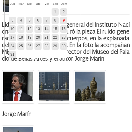
Lun
Mar
Mie
Jue
Vie
Sab
Dom
1
2
3
4
5
6
7
8
9
Lidia Camacho, directora general del Instituto Naci
10
11
12
13
14
15
16
onal de Bellas Artes inauguró la pieza El ruido gene
17
18
19
20
21
22
23
rado por el choque de los cuerpos, en la explanada
del Palacio de Bellas Artes. En la foto la acompañan
24
25
26
27
28
29
30
Miguel Fernández Félix, director del Museo del Pala
31
cio de Bellas Artes y el autor Jorge Marín
Jorge Marín