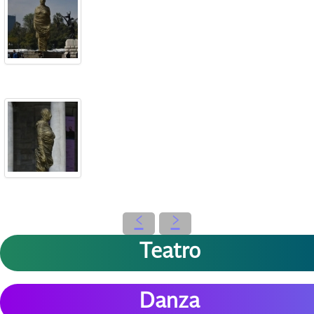
‹
›
Teatro
Danza