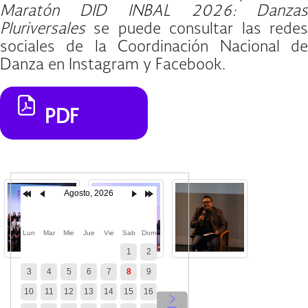
Maratón DID INBAL 2026: Danzas
Pluriversales
se puede consultar las redes
sociales de la Coordinación Nacional de
Danza en Instagram y Facebook.
PDF
Agosto, 2026
Lun
Mar
Mie
Jue
Vie
Sab
Dom
1
2
3
4
5
6
7
8
9
10
11
12
13
14
15
16
‹
›