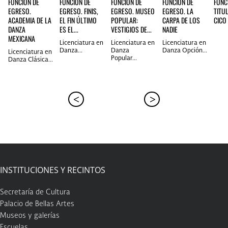
FUNCIÓN DE
FUNCIÓN DE
FUNCIÓN DE
FUNCIÓN DE
FUNC
EGRESO.
EGRESO. FINIS,
EGRESO. MUSEO
EGRESO. LA
TITU
ACADEMIA DE LA
EL FIN ÚLTIMO
POPULAR:
CARPA DE LOS
CICO
DANZA
ES EL...
VESTIGIOS DE...
NADIE
MEXICANA
Licenciatura en
Licenciatura en
Licenciatura en
Danza...
Danza
Danza Opción...
Licenciatura en
Popular...
Danza Clásica...
INSTITUCIONES Y RECINTOS
Secretaría de Cultura
Palacio de Bellas Artes
Museos y galerías
Escuelas