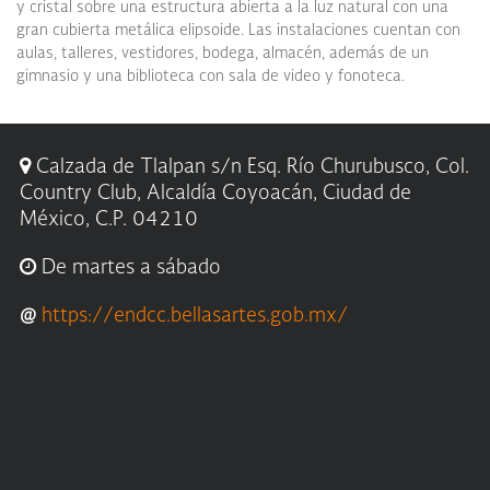
y cristal sobre una estructura abierta a la luz natural con una
gran cubierta metálica elipsoide. Las instalaciones cuentan con
aulas, talleres, vestidores, bodega, almacén, además de un
gimnasio y una biblioteca con sala de video y fonoteca.
Calzada de Tlalpan s/n Esq. Río Churubusco, Col.
Country Club, Alcaldía Coyoacán, Ciudad de
México, C.P. 04210
De martes a sábado
@
https://endcc.bellasartes.gob.mx/